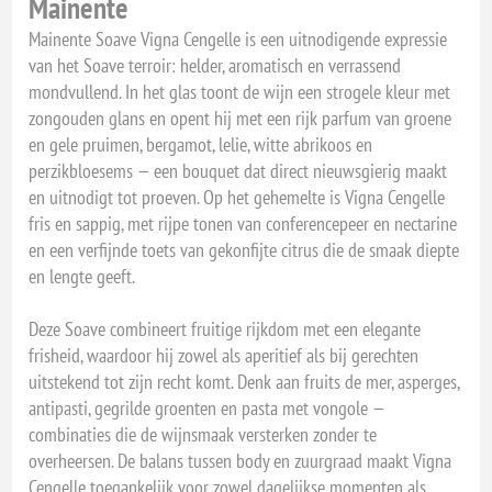
Mainente
Mainente Soave Vigna Cengelle is een uitnodigende expressie
van het Soave terroir: helder, aromatisch en verrassend
mondvullend. In het glas toont de wijn een strogele kleur met
zongouden glans en opent hij met een rijk parfum van groene
en gele pruimen, bergamot, lelie, witte abrikoos en
perzikbloesems — een bouquet dat direct nieuwsgierig maakt
en uitnodigt tot proeven. Op het gehemelte is Vigna Cengelle
fris en sappig, met rijpe tonen van conferencepeer en nectarine
en een verfijnde toets van gekonfijte citrus die de smaak diepte
en lengte geeft.
Deze Soave combineert fruitige rijkdom met een elegante
frisheid, waardoor hij zowel als aperitief als bij gerechten
uitstekend tot zijn recht komt. Denk aan fruits de mer, asperges,
antipasti, gegrilde groenten en pasta met vongole —
combinaties die de wijnsmaak versterken zonder te
overheersen. De balans tussen body en zuurgraad maakt Vigna
Cengelle toegankelijk voor zowel dagelijkse momenten als