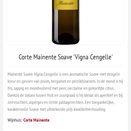
Corte Mainente Soave 'Vigna Cengelle'
Mainente Soave Vigna Cengelle is een aromatische Soave met strogele
kleur en geuren van pruim, bergamot en perzikbloesem. In de mond is hij
fris, sappig en mondvullend met peer, nectarine en gekonfijte citrus.
Dankzij de balans tussen fruit en zuurgraad is hij ideaal als aperitief en bij
zeevruchten, asperges en lichte pastagerechten. Een toegankelijke,
karaktervolle Soave met uitstekende prijs kwaliteitverhouding.
Wijnhuis:
Corte Mainente