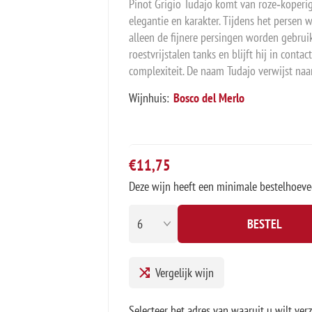
Pinot Grigio Tudajo komt van roze‑koperig
elegantie en karakter. Tijdens het persen 
alleen de fijnere persingen worden gebruik
roestvrijstalen tanks en blijft hij in conta
complexiteit. De naam Tudajo verwijst naa
Wijnhuis:
Bosco del Merlo
€11,75
Deze wijn heeft een minimale bestelhoeve
BESTEL
Vergelijk wijn
Selecteer het adres van waaruit u wilt ver