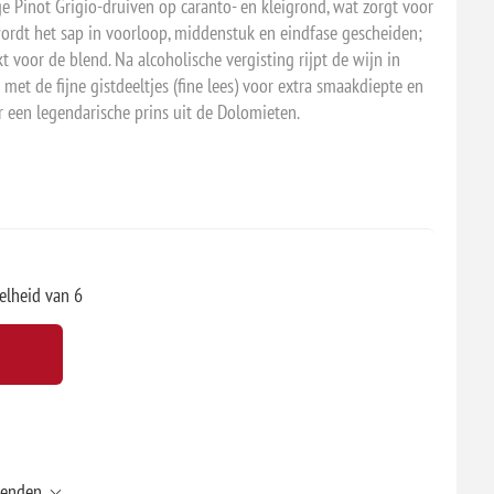
e Pinot Grigio-druiven op caranto- en kleigrond, wat zorgt voor
wordt het sap in voorloop, middenstuk en eindfase gescheiden;
t voor de blend. Na alcoholische vergisting rijpt de wijn in
ct met de fijne gistdeeltjes (fine lees) voor extra smaakdiepte en
r een legendarische prins uit de Dolomieten.
elheid van 6
zenden