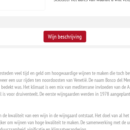
Wijn beschrijving
 besteden veel tijd en geld om hoogwaardige wijnen te maken die toch bet
geveer een uur rijden ten noordoosten van Venetië. De naam Bosco del Merl
n bedekt was. Het klimaat is een mix van mediterrane invloeden van de 
al is voor druiventeelt. De eerste wijngaarden werden in 1978 aangeplant
n de kwaliteit van een wijn in de wijngaard ontstaat. Het doel van al he
ijker om wijnen van hoge kwaliteit te maken. De samenwerking met de un
uurzaamheid, vinificatie en klimaatverandering.