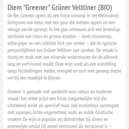
Diem "Greener" Grüner Veltliner (BIO)
De fles Greener opent als een frisse ochtend in het Weinviertel:
lichtgroen van kleur, met een geur die meteen appels en een
vleugje perzik oproept. In het glas ontvouwt zich een levendige
symfonie van citrus en groene kruiden — denk citroenrasp,
witte peper en een subtiele hint van venkel — die de typische
persoonlijkheid van Grüner Veltliner laat spreken. De smaak is
droog en strak, met een minerale onderstroom die de afdronk
lang en verfrissend maakt. Deze wijn voelt als een wandeling
langs lösshellingen: helder, energiek en toch met genoeg diepte
om bij een maaltijd te blijven.
Greener is gemaakt met aandacht voor natuur en moderne
smaak: het etiket prijst een frisse, toegankelijke stijl die
uitstekend werkt als aperitief maar ook moeiteloos samengaat
met asperges, lichte visgerechten, sushi en milde Aziatische
smaken. De wijn is populair als doordrinker bij diners en
proeverijen omdat hij zowel vertrouwd als verrassend is —