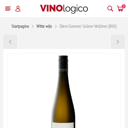
0
Startpagina
Witte wijn
Diem 'Greener' Grüner Veltliner (BIO)