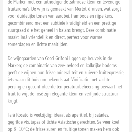
de Marken met een uitnodigende zalmroze kleur en levendige
fruitaroma’s. De wijn is gemaakt van Merlot-druiven, wat zorgt
voor duidelijke tonen van aardbei, framboos en rijpe kers,
gecombineerd met een subtiele kruidigheid en een prettige
zuurgraad die het geheel in balans brengt. Deze combinatie
maakt Tará vriendelijk en direct, perfect voor warme
zomerdagen en lichte maaltijden.
De wijngaarden van Cocci Grifoni liggen op heuvels in de
Marken; de combinatie van zee-invloed en kalkrijke bodems
geeft de wijnen hun frisse mineraliteit en zuivere fruitexpressie,
iets waar dit huis om bekendstaat. Vinificatie met zachte
persing en gecontroleerde temperatuurbeheersing bewaart het
fruit terwijl de rosé zijn elegante kleur en verfijnde structuur
krijgt.
Tará Rosato is veelzijdig: ideaal als aperitief, bij salades,
gegrilde vis, tapas of lichte Aziatische gerechten. Serveer koel
op 8–10°C; de frisse zuren en fruitige tonen maken hem ook