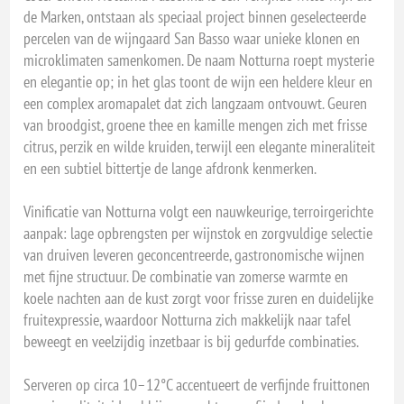
de Marken, ontstaan als speciaal project binnen geselecteerde
percelen van de wijngaard San Basso waar unieke klonen en
microklimaten samenkomen. De naam Notturna roept mysterie
en elegantie op; in het glas toont de wijn een heldere kleur en
een complex aromapalet dat zich langzaam ontvouwt. Geuren
van broodgist, groene thee en kamille mengen zich met frisse
citrus, perzik en wilde kruiden, terwijl een elegante mineraliteit
en een subtiel bittertje de lange afdronk kenmerken.
Vinificatie van Notturna volgt een nauwkeurige, terroirgerichte
aanpak: lage opbrengsten per wijnstok en zorgvuldige selectie
van druiven leveren geconcentreerde, gastronomische wijnen
met fijne structuur. De combinatie van zomerse warmte en
koele nachten aan de kust zorgt voor frisse zuren en duidelijke
fruitexpressie, waardoor Notturna zich makkelijk naar tafel
beweegt en veelzijdig inzetbaar is bij gedurfde combinaties.
Serveren op circa 10–12°C accentueert de verfijnde fruittonen