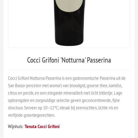
Cocci Grifoni 'Notturna' Passerina
Cocci Grifoni Notturna Passerina is een gastronomische Passerina uit de
San Basso-percelen met aroma’s van broodgist, groene thee, kamille,
citrus en perzik, en een elegante mineraliteit met licht bittertje. Lage
opbrengsten en zorgvuldige selectie geven geconcentreerde, fijne
structuur. Serveer op 10–12°C; ideaal bij zeevruchten, lichte vis en
verfijnde groentegerechten.
Wijnhuis:
Tenuta Cocci Grifoni